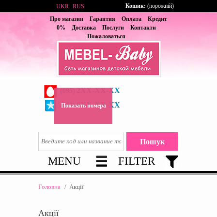
Кошик:
(порожній)
UKR
RUS
Про магазин
Гарантия
Оплата
Кредит
0%
Доставка
Послуги
Контакти
Пожаловаться
2XX-XX-XX
(095)
6XX-XX-XX
(067)
Показать номера
MENU
FILTER
Головна
/
Акції
Акції