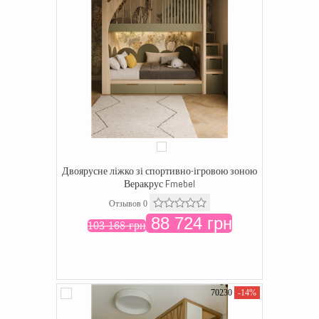
Двоярусне ліжко зі спортивно-ігровою зоною
Веракрус Fmebel
Отзывов 0
88 724 грн
103 168 грн
70230
-14%