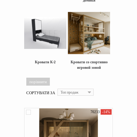
домики
Кровати К-2
Кровати со спортивно
игровой зоной
СОРТУВАТИ ЗА
Топ продаж
70233
-14%