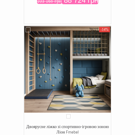
88 724 грн
103 168 грн
70227
-14%
Двоярусне ліжко зі спортивно-ігровою зоною
Ліон Fmebel