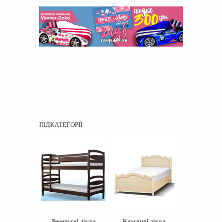
ПІДКАТЕГОРІЇ
Двоярусні ліжка
Класичні ліжка