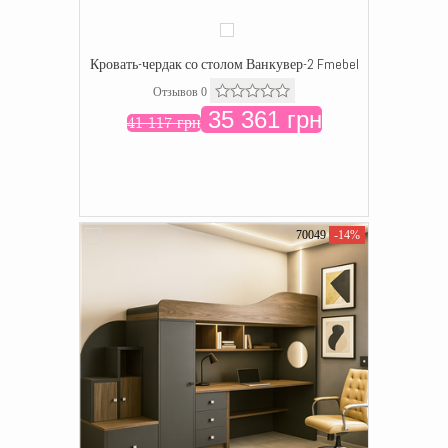
Кровать-чердак со столом Ванкувер-2 Fmebel
Отзывов 0
35 361 грн
41 117 грн
70049
-14%