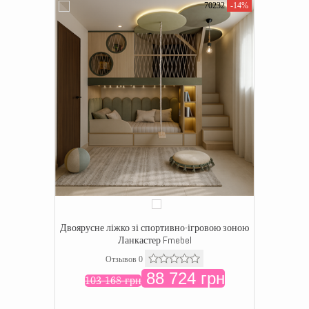
70232
-14%
Двоярусне ліжко зі спортивно-ігровою зоною
Ланкастер Fmebel
Отзывов 0
88 724 грн
103 168 грн