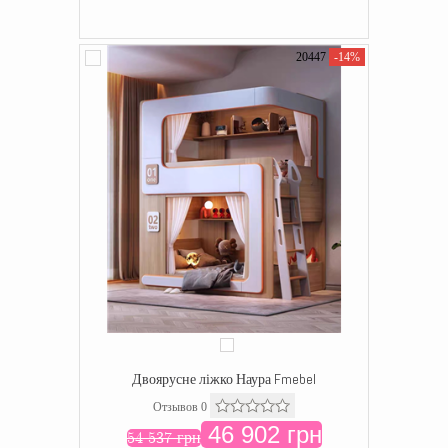
20447
-14%
Двоярусне ліжко Наура Fmebel
Отзывов 0
46 902 грн
54 537 грн