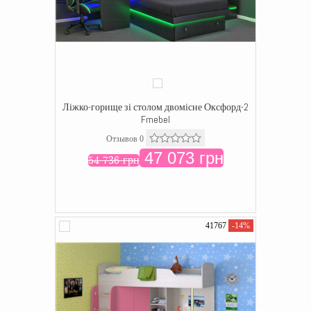
Ліжко-горище зі столом двомісне Оксфорд-2
Fmebel
Отзывов 0
47 073 грн
54 736 грн
41767
-14%