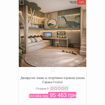
70220
-14%
Двоярусне ліжко зі спортивно-ігровою зоною
Гавана Fmebel
Отзывов 0
95 463 грн
111 004 грн