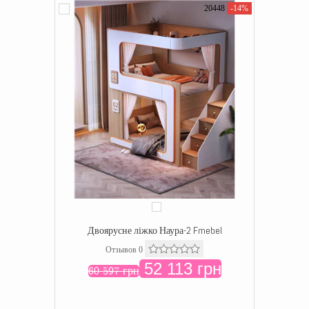
20448
-14%
Двоярусне ліжко Наура-2 Fmebel
Отзывов 0
52 113 грн
60 597 грн