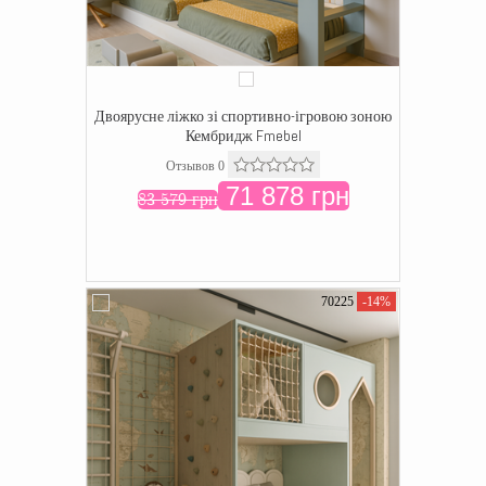
Двоярусне ліжко зі спортивно-ігровою зоною
Кембридж Fmebel
Отзывов 0
71 878 грн
83 579 грн
70225
-14%