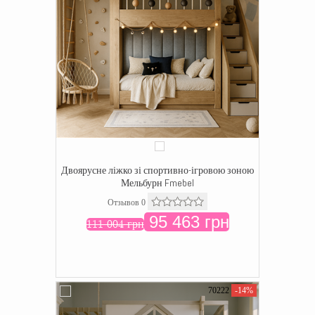
Двоярусне ліжко зі спортивно-ігровою зоною
Мельбурн Fmebel
Отзывов 0
95 463 грн
111 004 грн
70222
-14%