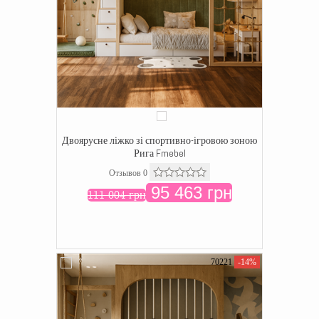
Двоярусне ліжко зі спортивно-ігровою зоною
Рига Fmebel
Отзывов 0
95 463 грн
111 004 грн
70221
-14%