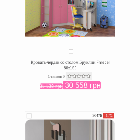
Кровать-чердак со столом Бруклин Fmebel
80x190
Отзывов 0
30 558 грн
35 532 грн
20476
-15%