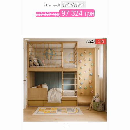
Отзывов 0
97 324 грн
113 168 грн
70228
-14%