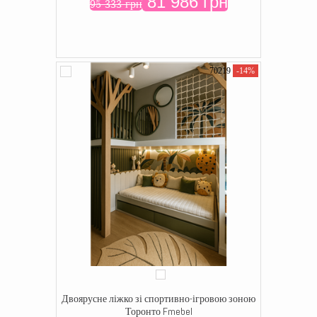
81 986 грн
95 333 грн
70219
-14%
Двоярусне ліжко зі спортивно-ігровою зоною
Торонто Fmebel