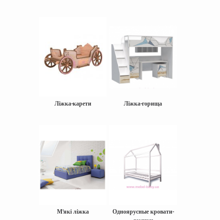
Ліжка-карети
Ліжка-горища
М'які ліжка
Одноярусные кровати-