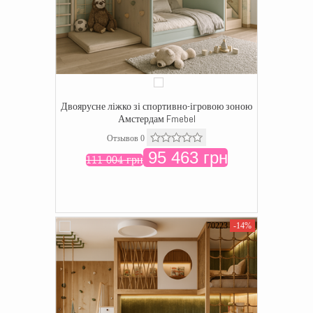
Двоярусне ліжко зі спортивно-ігровою зоною
Амстердам Fmebel
Отзывов 0
95 463 грн
111 004 грн
70223
-14%