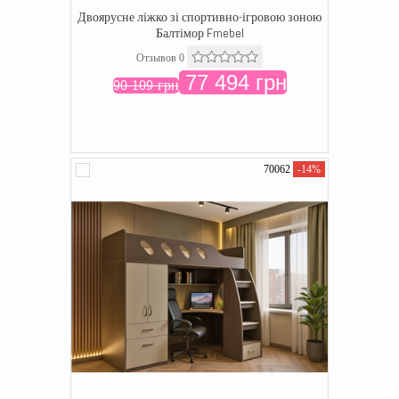
Двоярусне ліжко зі спортивно-ігровою зоною
Балтімор Fmebel
Отзывов 0
77 494 грн
90 109 грн
70062
-14%