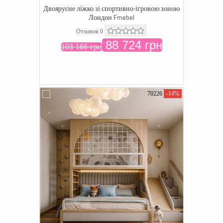
Двоярусне ліжко зі спортивно-ігровою зоною
Лондон Fmebel
Отзывов 0
88 724 грн
103 168 грн
70226
-14%