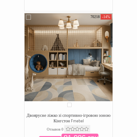
70218
-14%
Двоярусне ліжко зі спортивно-ігровою зоною
Кінгстон Fmebel
Отзывов 0