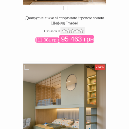
Двоярусне ліжко зі спортивно-ігровою зоною
Шефілд Fmebel
Отзывов 0
95 463 грн
111 004 грн
70224
-14%