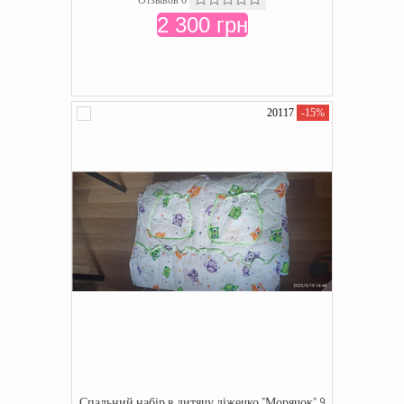
Отзывов 0
2 300 грн
20117
-15%
Спальний набір в дитячу ліжечко "Морячок" 9