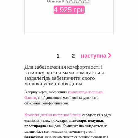
Отзывов 0
4 925 грн
1
2
наступна
Для забезпечення комфортності і
затишку, кожна мама намагається
заздалегідь забезпечити свого
малюка усім необхідним.
В першу чергу, забезпечити
комплектом постільної
білизни
, який допоможе малюкові зануритися в
спокійний і комфортний сон.
Комплект дитячої постільної білизни
складається з ряду
елементів, таких як
ковдри
,
підковдри
,
подушки
,
простирадла
і так далі. Комплект, що складається не
менше ніж з семи елементів, комплектується і
балдахіном
, який рекомендується встановлювати над