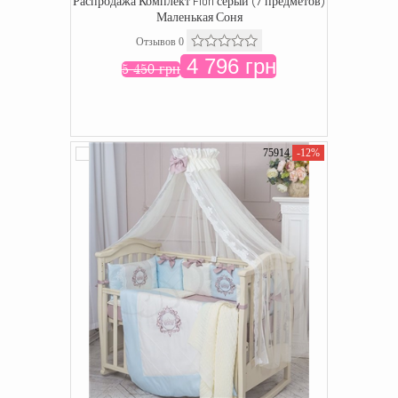
Распродажа Комплект Fiori серый (7 предметов)
Маленькая Соня
Отзывов 0
4 796 грн
5 450 грн
75914
-12%