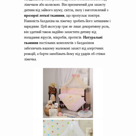
ліжечком або коляскою. Він призначений для захисту
дитини від зайвого шуму, світла, пилу і виготовлений з
прозорої легкої тканини
, що пропускає повітря.
Наявність балдахіна на ліжечку зробить його затишним і
нарядним. Цей аксесуар грає не лише декоративну роль,
він здатний також надійно захистити дитину від
попадання вірусів, мікробів, протягів.
Натуральні
тканини
постільних комплектів з балдахіном
забезпечать вашому малюкові захист від алергічних
реакцій, а борти запобіжать йому від ударів об стінки
ліжечка.