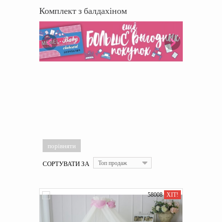
Комплект з балдахіном
СОРТУВАТИ ЗА
Топ продаж
58008
ХІТ!