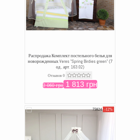
Распродажа Комплект постельного белья для
новорожденных Veres "Spring Birdies green" (7
од., арт. 163.02)
Отзывов 0
1 813 грн
2 060 грн
75924
-12%