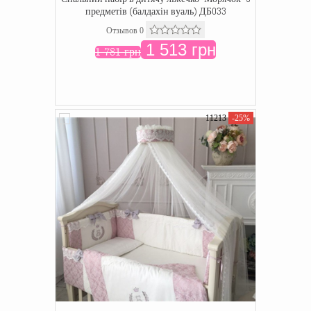
предметів (балдахін вуаль) ДБ033
Отзывов 0
1 513 грн
1 781 грн
11213
-25%