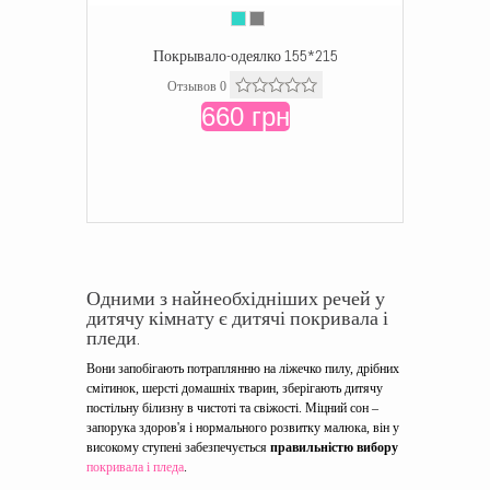
Покрывало-одеялко 155*215
Отзывов 0
660 грн
Одними з найнеобхідніших речей у
дитячу кімнату є дитячі покривала і
пледи.
Вони запобігають потраплянню на ліжечко пилу, дрібних
смітинок, шерсті домашніх тварин, зберігають дитячу
постільну білизну в чистоті та свіжості. Міцний сон –
запорука здоров'я і нормального розвитку малюка, він у
високому ступені забезпечується
правильністю вибору
покривала і пледа
.