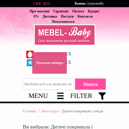
Кошик:
(порожній)
UKR
RUS
Про магазин
Гарантия
Оплата
Кредит
0%
Доставка
Послуги
Контакти
Пожаловаться
2XX-XX-XX
(095)
6XX-XX-XX
(067)
Показать номера
MENU
FILTER
Головна
/
Aксесуари
/
Дитячі покривала і пледи
Ви вибрали: Дитячі покривала і