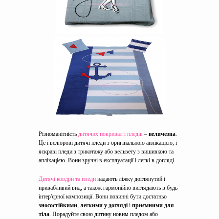
Різноманітність
дитячих покривал і пледів
–
величезна
.
Це і велюрові дитячі пледи з оригінальною аплікацією, і
яскраві пледи з трикотажу або вельвету з вишивкою та
аплікацією. Вони зручні в експлуатації і легкі в догляді.
Дитячі ковдри та пледи
надають ліжку доглянутий і
привабливий вид, а також гармонійно виглядають в будь
інтер'єрної композиції. Вони повинні бути достатньо
зносостійкими
,
легкими у догляді
і
приємними для
тіла
. Порадуйте свою дитину новим пледом або