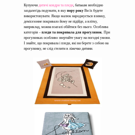
Купуючи
дитячі ковдри та пледи
, батькам необхідно
заздалегідь подумати, в яку
пору року
Ви їх будете
використовувати. Якщо малюк народжується взимку,
демісезонне покривало йому не підійде, а влітку,
наприклад, можна взагалі обійтися без нього. Особлива
категорія –
пледи та покривала для прогулянок
. При
прогулянках особливо звертайте увагу на погодні умови.
І знайте, що покривала і пледи, які ви берете з собою на
прогулянку, не слід стелити в ліжечко дитини.