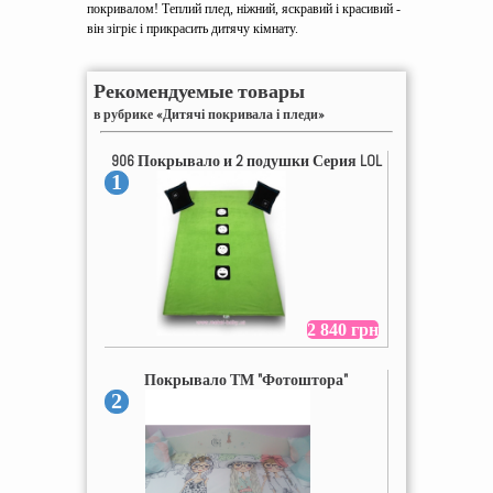
покривалом! Теплий плед, ніжний, яскравий і красивий -
він зігріє і прикрасить дитячу кімнату.
Рекомендуемые товары
в рубрике «Дитячі покривала і пледи»
906 Покрывало и 2 подушки Серия LOL
1
2 840 грн
Покрывало ТМ "Фотоштора"
2