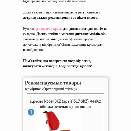
буде правильно розподілене і збалансоване.
Дуже важливо, щоб стілець школяра
регулювався
і
дотримувалася рекомендована за віком висота.
Купити
ортопедичні крісла
для дитини сьогодні зовсім не
складно. Досить прийти в
магазин дитячих меблів
або
завітати до нас на
сайт
, де кваліфіковані продавці
допоможуть підібрати найбільш підходяще крісло для
вашої дитини.
Пам'ятайте, що попередити хворобу легко,
вилікувати – складно. Будь завжди здорові!
Рекомендуемые товары
в рубрике «Ортопедичні стільці»
Кресло Nobel SKZ (арт.Y-517 SKZ) Mealux
обивка зеленая однотонная
1