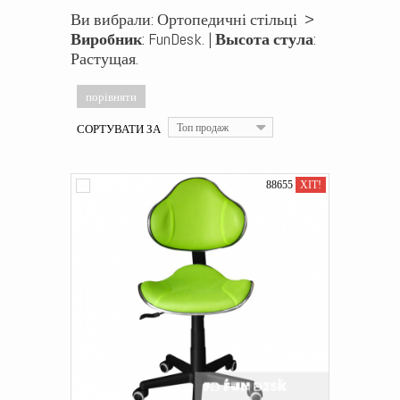
Ви вибрали: Ортопедичні стільці >
Виробник
: FunDesk. |
Высота стула
:
Растущая.
СОРТУВАТИ ЗА
Топ продаж
88655
ХІТ!