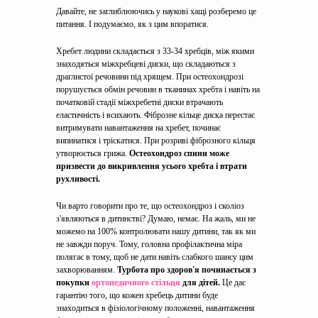
Давайте, не заглиблюючись у наукові хащі розберемо це
питання. І подумаємо, як з цим впоратися.
Хребет людини складається з 33-34 хребців, між якими
знаходяться міжхребцеві диски, що складаються з
драглистої речовини під хрящем. При остеохондрозі
порушується обмін речовин в тканинах хребта і навіть на
початковій стадії міжхребетні диски втрачають
еластичність і всихають. Фіброзне кільце диска перестає
витримувати навантаження на хребет, починає
випинатися і тріскатися. При розриві фіброзного кільця
утворюється грижа.
Остеохондроз спини може
призвести до викривлення усього хребта і втрати
рухливості.
Чи варто говорити про те, що остеохондроз і сколіоз
з'являються в дитинстві? Думаю, немає. На жаль, ми не
можемо на 100% контролювати нашу дитини, так як ми
не завжди поруч. Тому, головна профілактична міра
полягає в тому, щоб не дати навіть слабкого шансу цим
захворюванням.
Турбота про здоров'я починається з
покупки
ортопедичного стільця
для дітей.
Це дає
гарантію того, що кожен хребець дитини буде
знаходиться в фізіологічному положенні, навантаження