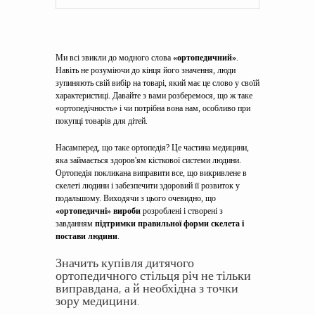
Ми всі звикли до модного слова
«ортопедичний»
.
Навіть не розуміючи до кінця його значення, люди
зупиняють свій вибір на товарі, який має це слово у своїй
характеристиці. Давайте з вами розберемося, що ж таке
«ортопедічность» і чи потрібна вона нам, особливо при
покупці товарів для дітей.
Насамперед, що таке ортопедія? Це частина медицини,
яка займається здоров'ям кісткової системи людини.
Ортопедія покликана виправити все, що викривлене в
скелеті людини і забезпечити здоровий її розвиток у
подальшому. Виходячи з цього очевидно, що
«ортопедичні» вироби
розроблені і створені з
завданням
підтримки правильної форми скелета і
постави людини
.
Значить купівля дитячого
ортопедичного стільця річ не тільки
виправдана, а й необхідна з точки
зору медицини.