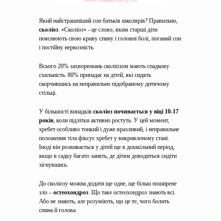
Який найстрашніший сон батьків школярів? Правильно,
сколіоз
. «Сколіоз» - це слово, яким старші діти
пояснюють свою криву спину і головні болі, поганий сон
і постійну нервозність.
Всього 20% захворювань сколіозом мають спадкову
схильність. 80% припадає на дітей, які сидять
скорчившись на неправильно підобраному дитячому
стільці.
У більшості випадків
сколіоз починається у віці 10-17
років
, коли підлітки активно ростуть. У цей момент,
хребет особливо тонкий і дуже вразливий, і неправильне
положення тіла фіксує хребет у викривленому стані.
Іноді він розвивається у дітей ще в дошкільний період,
якщо в садку багато занять, де дітям доводиться сидіти
зігнувшись.
До сколіозу можна додати ще одне, ще більш поширене
зло –
остеохондроз
. Що таке остеохондроз знають всі.
Або не знають, але розуміють, що це те, чого болить
спина й голова.