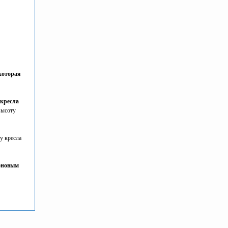
которая
кресла
высоту
у кресла
лоновым