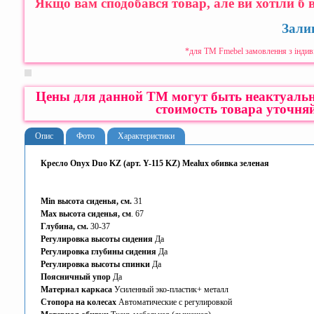
Якщо вам сподобався товар, але ви хотіли б 
Зали
*для ТМ Fmebel замовлення з індив
Цены для данной ТМ могут быть неактуальн
стоимость товара уточняй
Опис
Фото
Характеристики
Кресло Onyx Duo KZ (арт. Y-115 KZ) Mealux обивка зеленая
Min высота сиденья, см.
31
Max высота сиденья, см
. 67
Глубина, см.
30-37
Регулировка высоты сидения
Да
Регулировка глубины сидения
Да
Регулировка высоты спинки
Да
Поясничный упор
Да
Материал каркаса
Усиленный эко-пластик+ металл
Стопора на колесах
Автоматические с регулировкой