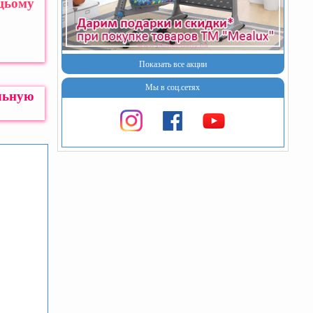
 цьому
Показать все акции
Мы в соц.сетях
льную