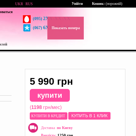
Увійти
Кошик:
(порожній)
UKR
RUS
оваться
2XX-XX-XX
(095)
6XX-XX-XX
(067)
Показать номера
елей
5 990 грн
купити
(
1198
грн/мес)
КУПИТЬ В 1 КЛИК
КУПИТИ В КРЕДИТ
по Киеву
Доставка
1250 грн
Вартість: