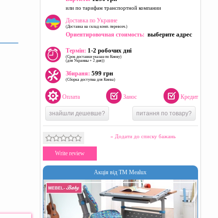
или по тарифам транспортной компании
Доставка по Украине
(Доставка на склад комп. перевозч.)
выберите адрес
Ориентировочная стоимость:
1-2 робочих дні
Термін:
(Срок доставки указан по Киеву)
(для Украины + 2 дня))
599 грн
Збираня:
(Сборка доступна для Киева)
Оплата
Занос
Кредит
знайшли дешевше?
питання по товару?
» Додати до списку бажань
Write review
Акція від ТМ Mealux