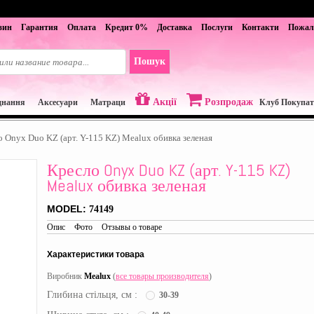
зин
Гарантия
Оплата
Кредит 0%
Доставка
Послуги
Контакти
Пожал
Акції
Розпродаж
днання
Aксесуари
Матраци
Клуб Покупат
 Onyx Duo KZ (арт. Y-115 KZ) Mealux обивка зеленая
Кресло Onyx Duo KZ (арт. Y-115 KZ)
Mealux обивка зеленая
MODEL:
74149
Опис
Фото
Отзывы о товаре
Характеристики товара
Виробник
Mealux
(
все товары производителя
)
Глибина стільця, см :
30-39