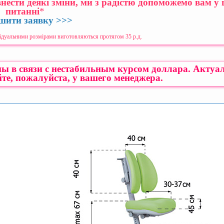
внести деякі зміни, ми з радістю допоможемо вам у
питанні
*
шити заявку >>>
ідуальними розмірами виготовляються протягом 35 р.д.
ы в связи с нестабильным курсом доллара. Актуа
те, пожалуйста, у вашего менеджера.