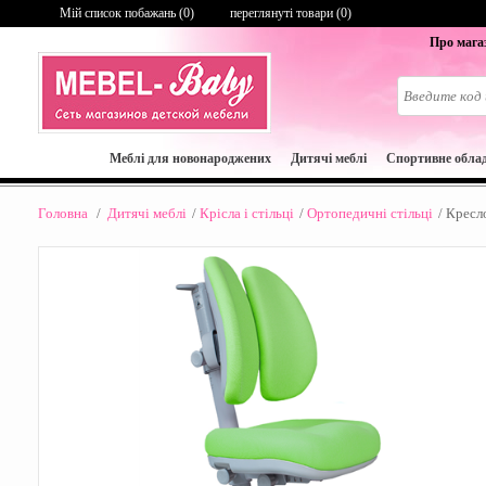
Мій список побажань (
0
)
переглянуті товари (0)
Про мага
Меблі для новонароджених
Дитячі меблі
Cпортивне обла
Головна
/
Дитячі меблі
/
Крісла і стільці
/
Ортопедичні стільці
/
Кресло