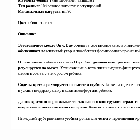
Материал обивки
Ткань мебельная (дышащая)
Тип роликов
Нейлоновое покрытие с регулировкой
Максимальная нагрузка, кг.
80
Цвет:
обивка зеленая
Описание:
Эргономичное кресло Onyx Duo
сочетает в себе высокое качество, эргоно
обеспечивает поясничный упор
и способствует формированию правильной
Отличительная особенность кресла Onyx Duo -
двойная конструкция спин
регулируется по высоте
. Установленная высота спинки надежно фиксирует
спинки в соответствии с ростом ребенка.
Сиденье кресла регулируется по высоте и глубине.
Также, на сиденье кре
и усилить поддержку спину и создать комфорт для ребенка.
Данное кресло не опрокидывается, так как вся конструкция держится
покрытием и механическими стопорами.
Колесики плавно скользят по на
На несущей трубе размещена
удобная ручка для легкого перемещения кр