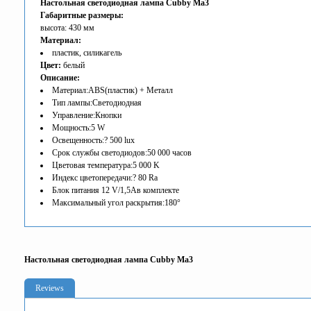
Настольная светодиодная лампа Cubby Ma3
Габаритные размеры:
высота: 430 мм
Материал:
пластик, силикагель
Цвет:
белый
Описание:
Материал:ABS(пластик) + Металл
Тип лампы:Светодиодная
Управление:Кнопки
Мощность:5 W
Освещенность:? 500 lux
Срок службы светодиодов:50 000 часов
Цветовая температура:5 000 K
Индекс цветопередачи:? 80 Ra
Блок питания 12 V/1,5Aв комплекте
Максимальный угол раскрытия:180°
Настольная светодиодная лампа Cubby Ma3
Reviews