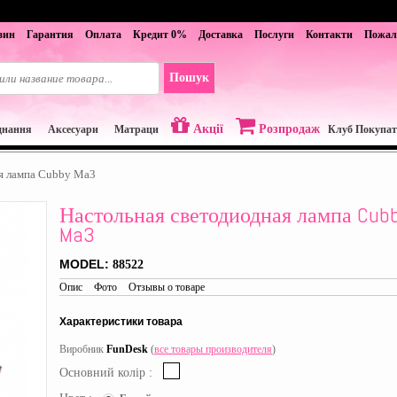
зин
Гарантия
Оплата
Кредит 0%
Доставка
Послуги
Контакти
Пожал
Акції
Розпродаж
днання
Aксесуари
Матраци
Клуб Покупат
я лампа Cubby Ma3
Настольная светодиодная лампа Cub
Ma3
MODEL:
88522
Опис
Фото
Отзывы о товаре
Характеристики товара
Виробник
FunDesk
(
все товары производителя
)
Основний колір :