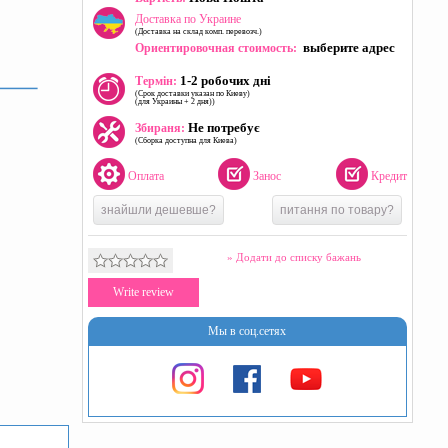
Доставка по Украине
(Доставка на склад комп. перевозч.)
выберите адрес
Ориентировочная стоимость:
1-2 робочих дні
Термін:
(Срок доставки указан по Киеву)
(для Украины + 2 дня))
Не потребує
Збираня:
(Сборка доступна для Киева)
Оплата
Занос
Кредит
знайшли дешевше?
питання по товару?
» Додати до списку бажань
Write review
Мы в соц.сетях