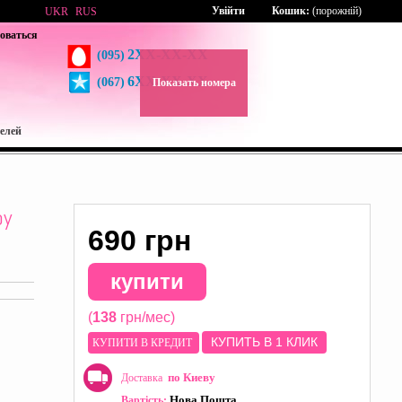
Увійти
Кошик:
(порожній)
UKR
RUS
оваться
2XX-XX-XX
(095)
6XX-XX-XX
(067)
Показать номера
елей
by
690 грн
купити
(
138
грн/мес)
КУПИТЬ В 1 КЛИК
КУПИТИ В КРЕДИТ
по Киеву
Доставка
Нова Пошта
Вартість: