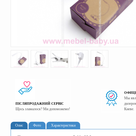
ОФИЦ
Мы явл
дилером
ПІСЛЯПРОДАЖНИЙ СЕРВІС
Щось зламалося? Ми допоможемо!
Киеве.
Опис
Фото
Характеристики