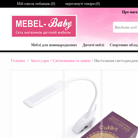
Мій список побажань (
0
)
переглянуті товари (0)
Про мага
Меблі для новонароджених
Дитячі меблі
Cпортивне обла
Головна
/
Aксесуари
/
Світильники та лампи
/
Настольная светодиодна