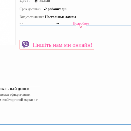
Цвет :
Белый
Срок доставки
1-2 робочих дні
Вид светильника
Настольные лампы
Подробнее
Материал изготовления:
Пластик
Пол
Универсальный
Страна производитель:
Китай
Пишіть нам ми онлайн!
ИАЛЬНЫЙ ДИЛЕР
яемся официальным
 этой торговой марки в г.