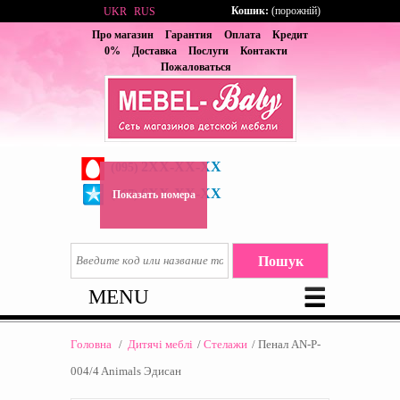
Кошик:
(порожній)
UKR
RUS
Про магазин
Гарантия
Оплата
Кредит
0%
Доставка
Послуги
Контакти
Пожаловаться
2XX-XX-XX
(095)
6XX-XX-XX
(067)
Показать номера
MENU
Головна
/
Дитячі меблі
/
Стелажи
/
Пенал AN-P-
004/4 Animals Эдисан