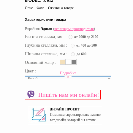
MODEL:
37012
Опис
Фото
Отзывы о товаре
Характеристики товара
Виробник
Эдисан
(
все товары производителя
)
Высота стеллажа, мм :
от 2000 до 2100
Глубина стеллажа, мм :
от 400 до 500
Ширина стеллажа, мм :
до 600
Основний колір :
Цвет :
Подробнее
Белый
Срок доставки
46 рабочих дней
Пишіть нам ми онлайн!
Материал изготовления:
ЛДСП
Материал изготовления фасада
МДФ
ДИЗАЙН ПРОЕКТ
Пол
Универсальный
Поможем спроектировать именно
Страна производитель:
Украина
тот дизайн, который вы хотите.