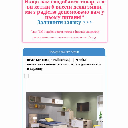
Якщо вам сподобався товар, але
ви хотіли б внести деякі зміни,
ми з радістю допоможемо вам у
цьому питанні
*
Залишити заявку >>>
*для ТМ Fmebel замовлення з індивідуальними
розмірами виготовляються протягом 35 р.д.
Товары той же серии
отметьте товар чекбоксом,
чтобы
посчитать стоимость комплекта и добавить его
в корзину