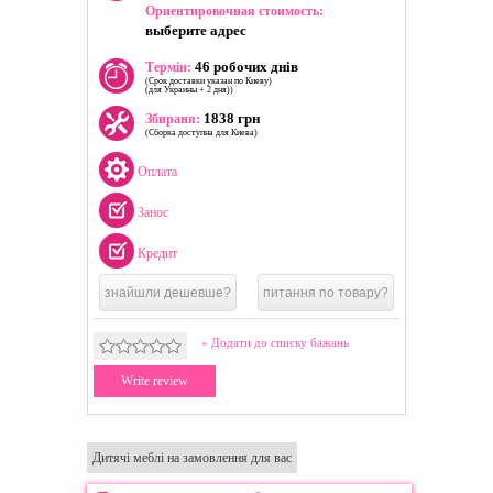
Ориентировочная стоимость:
выберите адрес
46 робочих днів
Термін:
(Срок доставки указан по Киеву)
(для Украины + 2 дня))
1838 грн
Збираня:
(Сборка доступна для Киева)
Оплата
Занос
Кредит
знайшли дешевше?
питання по товару?
» Додати до списку бажань
Write review
Дитячі меблі на замовлення для вас